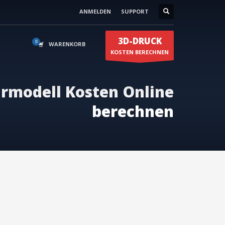
ANMELDEN
SUPPORT
Kontakt
0174 59500 75
×
3D-DRUCK
en
0174 59500 85
WARENKORB
KOSTEN BERECHNEN
rmodell Kosten Online
berechnen
info@3duss.de