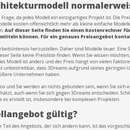
rchitekturmodell normalerwei
Frage, da jedes Modell ein einzigartiges Projekt ist. Die Pr
elle kosten offensichtlich mehr als kleine einfache Modelle
n.
Auf dieser Seite finden Sie einen Kostenrechner fü
itteln können. Für ein genaues Preisangebot kontakt
beitsintensiv herzustellen. Daher sind Modelle teuer. Eine S
eser Seite keine Preisliste finden. Wenn Sie wissen möchten, 
es Modell ist anders und der Preis hängt von vielen Faktore
 ist unbestreitbar, dass 3Dreams aufgrund seines geringen
größere Unternehmen haben.
s und Sie werden an nichts gebunden sein, wenn Sie sich ent
chätzt, auch wenn Sie sich gegen 3Dreams entscheiden. Schlie
s es erstellt ist, insbesondere bei komplexen Projekten.
llangebot gültig?
ge Teil des Angebots, der sich ändern kann, ist das vorgesc