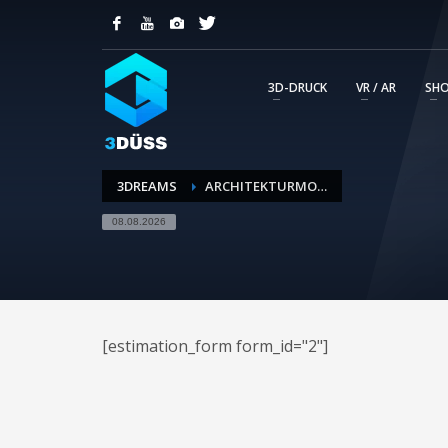
KUNDENSUPPORT
Ihre Kommunikation mit unserem Service Tea
professionelle Abwicklung wird so transpar
3D-DRUCK
VR / AR
SH
erstellten Tickets.
SUPPORT-TICKET ERSTELLEN
3DREAMS
ARCHITEKTURMODELL KOSTEN BERECHNEN
08.08.2026
[estimation_form form_id="2"]