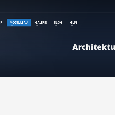
m wird unmittelbar mit Service Tickets unterstützt. Die
ent und Sie behalten immer den Überblick über alle von Ihn
OP
MODELLBAU
GALERIE
BLOG
HILFE
Architektu