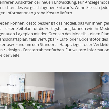
 mehreren Ansichten der neuen Entwicklung. Für Anzeigemod
Ansichten des vorgeschlagenen Entwurfs. Wenn Sie sich jedo
gen Informationen grobe Kosten liefern.
 geben können, desto besser ist das Modell, das wir Ihnen g
illierten Zeitplan für die Fertigstellung können wir Ihr Mod
 genauen Lageplan mit den Grenzen des Modells - einen Pla
Landschaftsplan, falls verfügbar - Luft- oder Bodenfotos de
ter usw. rund um den Standort - Hauptziegel- oder Verkleid
 / -design - Fensterrahmenfarben. Für weitere Informatione
e der Seite.