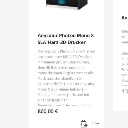
An
Was
Anycubic Photon Mono X
von
SLA-Harz-3D-Drucker
wen
Der Anycubic Photon Mono X ist ein
Dies
hochmoderner MSLA 3D-Drucker.
für 
Mit seinem großen Bauvolumen,
LCD
dem 4K-Bildschirm und dem
For
monochromen Display trifft es alle
von
Merkmale der aktuellen 3D-
Mas
Drucktrends für Harz. Der Anycubic
gle
Mono X ist in einem hübschen
11
Aus
Metallgehäuse verpackt und mit
Nac
einer ordentlichen
nic
Benutzeroberfläche ausgestattet.
zu 
860,00
€
Er kann mit geringem Aufwand
effi
hochwertige Drucke erstellen.