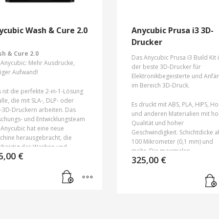
ycubic Wash & Cure 2.0
Anycubic Prusa i3 3D-
Drucker
h & Cure 2.0
Das Anycubic Prusa i3 Build Kit i
 Anycubic: Mehr Ausdrucke,
der beste 3D-Drucker für
iger Aufwand!
Elektronikbegeisterte und Anfä
im Bereich 3D-Druck.
 ist die perfekte 2-in-1-Lösung
alle, die mit SLA-, DLP- oder
Es druckt mit ABS, PLA, HIPS, Ho
-3D-Druckern arbeiten. Das
und anderen Materialien mit h
schungs- und Entwicklungsteam
Qualität und hoher
 Anycubic hat eine neue
Geschwindigkeit. Schichtdicke 
chine herausgebracht, die
100 Mikrometer (0,1 mm) und
ichzeitig das Washen und
mehr. Die maximalen
5,00
€
härten kombiniert! Die
325,00
€
Abmessungen von Druckprodu
hbearbeitung Ihrer Produkte ist
(Abmessungen des Arbeitsbere
ht mehr mühsam, sondern wird
eines 3D-Druckers) betragen 21
einem komfortablen und
210 x 250 mm. Dies ist die neue
zienten Prozess.
Generation des 3D-Druckers Pr
i3, mit der die Mängel früherer
Versionen sowie anderer belie