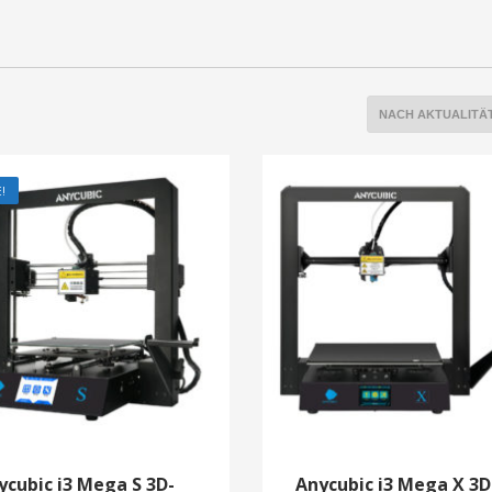
!
ycubic i3 Mega S 3D-
Anycubic i3 Mega X 3D