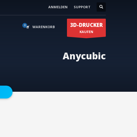
ANMELDEN
SUPPORT
Kontakt
0174 59500 75
×
3D-DRUCKER
en
0174 59500 85
WARENKORB
KAUFEN
Anycubic
info@3duss.de
N