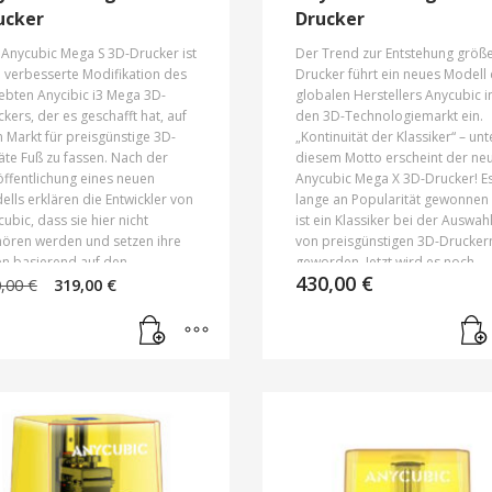
ucker
Drucker
 Anycubic Mega S 3D-Drucker ist
Der Trend zur Entstehung größ
 verbesserte Modifikation des
Drucker führt ein neues Modell
ebten Anycibic i3 Mega 3D-
globalen Herstellers Anycubic i
kers, der es geschafft hat, auf
den 3D-Technologiemarkt ein.
 Markt für preisgünstige 3D-
„Kontinuität der Klassiker“ – unt
te Fuß zu fassen. Nach der
diesem Motto erscheint der ne
ffentlichung eines neuen
Anycubic Mega X 3D-Drucker! Es
lls erklären die Entwickler von
lange an Popularität gewonnen
ubic, dass sie hier nicht
ist ein Klassiker bei der Auswah
hören werden und setzen ihre
von preisgünstigen 3D-Drucker
en basierend auf den
geworden. Jetzt wird es noch
Ursprünglicher
Aktueller
430,00
€
ürfnissen und Wünschen der
leistungsfähiger! Die neue Vers
0,00
€
319,00
€
Preis
Preis
en weiterhin in erfolgreiche
verfügt über einen erweiterten
war:
ist:
ungen um. Eine verbesserte
Druckbereich, die 300 x 300 x 3
380,00 €
319,00 €.
sion von Mega S verfügt über
mm beträgt. Filamentsensor u
 modernes Design, eine
vollfarbige TFT-Touchscreen
ckgröße von 210 x 210 x 205
vereinfachen das Prozess des 
 einen soliden Rahmen,
Drucks. Das Heizbett mit der
hwertige Komponenten in
Ultrabase-Glasplatte ermöglich
bination mit guten technischen
Ihnen, eine Vielzahl verschiede
ametern und Funktionen.
Filamente wie PLA, ABS, ABS +,
cubic Mega S verfügt über einen
Petg, TPU und andere zu