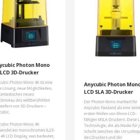
amentsensor, eine Auto-Resume
verwenden, wodurch Objekte f
tion, eine Ultrabase-Glasplatte
eine Vielzahl von Aufgaben
 einen TITAN-Extruder, was zur
gedruckt werden können.
r Druckqualität beiträgt.
ser Drucker past perfekt sowohl
Anycubic Mega X 3D-Drucker ei
die Anfänger als auch für
sich hervorragend sowohl für
ahrene Nutzer.
Anfänger als auch für erfahrene
Anwender.
ycubic Photon Mono
 LCD 3D-Drucker
cubic Photon Mono 4K ist eine
Anycubic Photon Mon
e Lösung, neue Möglichkeiten,
LCD SLA 3D-Drucker
fantastisches neues
ckniveau des weltberühmten
Der Photon Mono markiert für
tellers von 3D-Druckern –
Anycubic Neuland als eine sein
cubic.
ersten Wellen von Mono-LCD-
fähigen MSLA-Druckern. Diese 
cubic Photon Mono 4K
Technologie, die als Maske für 
wendet ein monochromes 6,23-
Schicht zwischen der UV-Lichtqu
 4K LCD Display, was bedeutet,
des Druckers und der