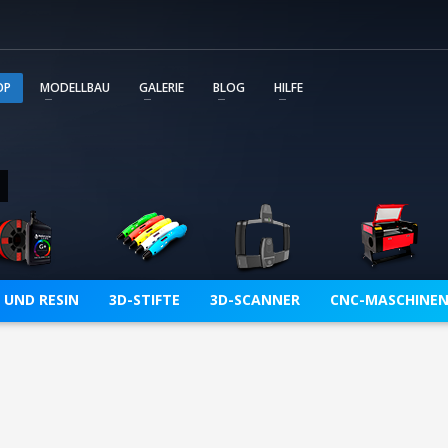
m wird unmittelbar mit Service Tickets unterstützt. Die
ent und Sie behalten immer den Überblick über alle von Ihn
OP
MODELLBAU
GALERIE
BLOG
HILFE
 UND RESIN
3D-STIFTE
3D-SCANNER
CNC-MASCHINE