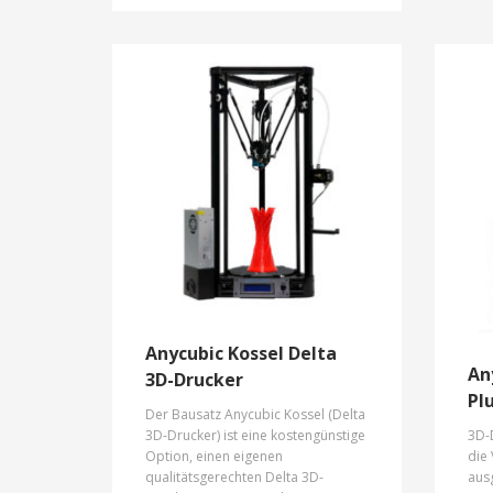
Anycubic Kossel Delta
An
3D-Drucker
Pl
Der Bausatz Anycubic Kossel (Delta
3D-D
3D-Drucker) ist eine kostengünstige
die 
Option, einen eigenen
ausg
qualitätsgerechten Delta 3D-