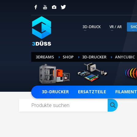
KUNDENSUPPORT
Ihre Kommunikation mit unserem Service Tea
professionelle Abwicklung wird so transpar
3D-DRUCK
VR / AR
SH
erstellten Tickets.
SUPPORT-TICKET ERSTELLEN
3DREAMS
SHOP
3D-DRUCKER
ANYCUBIC
3D-DRUCKER
ERSATZTEILE
FILAMENT
Products
search