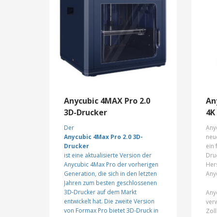
Lüftersystem, Z-Achse mit
Fil
Doppelschraube
Funk
,
und
magnetische Druckplatte aus
hohe
Federstahl etc.
Die
), um Ihren 3D-Druck auf die
für 
nächste Stufe zu heben.
erf
Anycubic 4MAX Pro 2.0
An
3D-Drucker
4K
Der
Any
Anycubic 4Max Pro 2.0 3D-
neu
Drucker
ein 
ist eine aktualisierte Version der
Dru
Anycubic 4Max Pro
der vorherigen
Hers
Generation, die sich in den letzten
Any
Jahren zum besten geschlossenen
3D-Drucker auf dem Markt
Any
entwickelt hat. Die zweite Version
ver
von Formax Pro bietet 3D-Druck in
Zoll