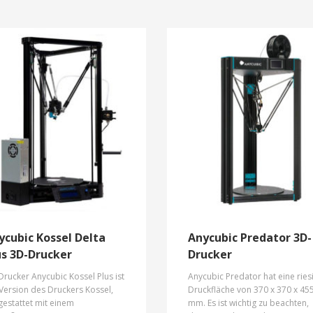
RepRap-Drucker behoben wurd
Der Anycubic Prusa i3 3D-Druc
wird mit einer hochwertigen PL
Kunststoffspule geliefert, die fü
den Arbeitsbeginn empfohlen w
weil vereinfacht das Training in
Anfangsphase des 3D-Drucks.
ycubic Kossel Delta
Anycubic Predator 3D-
us 3D-Drucker
Drucker
rucker Anycubic Kossel Plus ist
Anycubic Predator hat eine ries
Version des Druckers Kossel,
Druckfläche von 370 x 370 x 45
estattet mit einem
mm. Es ist wichtig zu beachten,