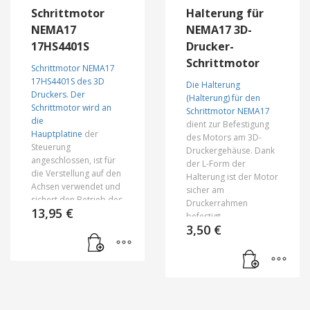
werden. Die Motoren
Motoren sind durch
Schrittmotor
Halterung für
sind durch Dutzende
Dutzende von Kunden
von Kunden im Betrieb
im Betrieb geprüft
NEMA17
NEMA17 3D-
geprüft worden.
worden.
17HS4401S
Drucker-
Schrittmotor
Schrittmotor NEMA17
17HS4401S des 3D
Die Halterung
Druckers. Der
(Halterung) für den
Schrittmotor wird an
Schrittmotor NEMA17
die
dient zur Befestigung
Hauptplatine
der
des Motors am 3D-
Steuerung
Druckergehäuse. Dank
angeschlossen, ist für
der L-Form der
die Verstellung auf den
Halterung ist der Motor
Achsen verwendet und
sicher am
sichert den Betrieb des
Druckerrahmen
13,95
€
Extruders
. Der
befestigt.
Schaltstecker, der zum
3,50
€
Lieferumfang gehört,
ist lösbar und kann
deshalb leicht ersetzt
werden. Der
Schrittmotor NEMA17
ist für die Typenreihe