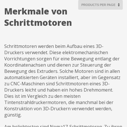
RepRap, Ultimaker,
Merkmale von
Makerbot und anderer
3D Drucker gut
Schrittmotoren
geeignet. Die Motoren
sind durch Dutzende
von Kunden im Betrieb
geprüft worden.
Schrittmotoren werden beim Aufbau eines 3D-
Druckers verwendet. Diese elektromechanischen
Vorrichtungen sorgen für eine Bewegung entlang der
Koordinatenachsen und dienen zur Steuerung der
Bewegung des Extruders. Solche Motoren sind in allen
automatisierten Geräten installiert, aber im Gegensatz
zu CNC-Maschinen sind Schrittmotoren eines 3D-
Druckers leicht und haben ein hohes Drehmoment.
Dies ist im Vergleich zu den meisten
Tintenstrahldruckermotoren, die manchmal bei der
Konstruktion von 3D-Druckern verwendet werden,
günstig.
Am beliebtesten sind Nema17-Schrittmotoren. Zu ihren