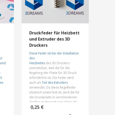
Druckfeder für Heizbett
und Extruder des 3D
Druckers
Diese Feder ist bei der Installation
ür
des
 und
Heizbettes
des 3D Druckers
unersetzbar, weil die für die
s
Regelung der Platte für 3D Druck
BS
erforderlich ist. Die Feder wird
lex
auch als
Teil des Extruders
verwendet. Da diese Regelfeder
elastisch sowie fest ist, wird die für
die Druckplatte in verschiedenen
Größen im Bereich von 10 bis 30
sspanne:
0,25
€
n
cm eingesetzt.
 €