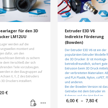
nearlager für den 3D
Extruder E3D V6
ucker LM12UU
Indirekte Förderung
(Bowden)
 Lager werden auf die
rungswellen montiert und
Der Extruder E3D V6 ist ein der
gen dafür, um den
populärsten Extruder Modelle f
uschlosen Betrieb zu sichern
die 3D Drucker. Er ist montage-
ie dem Verschleiß der sich
betriebsfreundlich, sichert gute
ührenden Teile vorzubeugen.
Extrusion beim 3D Druck mittel
 werden in den Baugruppen auf
der verbreiteten Materialien: A
Achsen Х, Y, Z des Extruders
und PLA Plastik, Nylon, coPET, F
3D Druckers installiert.
und anderen.
Bei der Bowden Version ist das
Getriebe mit dem Extruder im
,20
€
Rahmen und der Hot End im
Prei
6,00
€
–
7,80
€
Schlitten befestigt, Filamentgar
6,00
wird durch das