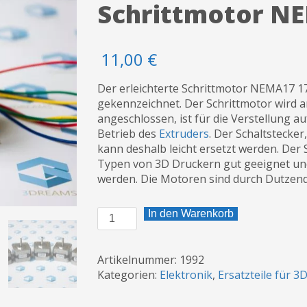
Schrittmotor N
11,00
€
Der erleichterte Schrittmotor NEMA17 
gekennzeichnet. Der Schrittmotor wird a
angeschlossen, ist für die Verstellung a
Betrieb des
Extruders
. Der Schaltstecker
kann deshalb leicht ersetzt werden. De
Typen von 3D Druckern gut geeignet un
werden. Die Motoren sind durch Dutzend
Schrittmotor
In den Warenkorb
NEMA17
17HS3401
Menge
Artikelnummer:
1992
Kategorien:
Elektronik
,
Ersatzteile für 3