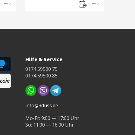
der
 €
m
ng
Hilfe & Service
-
0174 59500 75
0174 59500 85
info@3duss.de
Mo-Fr: 9:00 — 17:00 Uhr
So: 11:00 — 16:00 Uhr