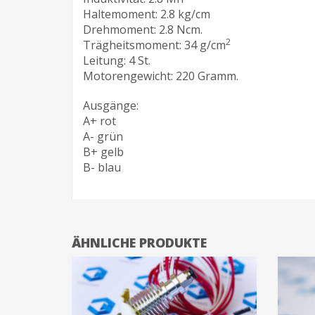
Haltemoment: 2.8 kg/cm
Drehmoment: 2.8 Ncm.
2
Trägheitsmoment: 34 g/cm
Leitung: 4 St.
Motorengewicht: 220 Gramm.
Ausgänge:
A+ rot
A- grün
B+ gelb
B- blau
ÄHNLICHE PRODUKTE