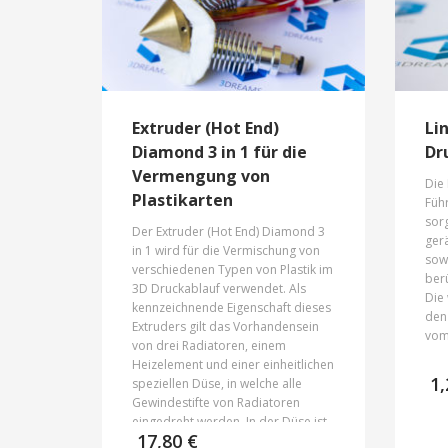
Extruder (Hot End)
Li
Diamond 3 in 1 für die
Dr
Vermengung von
Die
Plastikarten
Füh
sor
Der Extruder (Hot End) Diamond 3
gerä
in 1 wird für die Vermischung von
sow
verschiedenen Typen von Plastik im
ber
3D Druckablauf verwendet. Als
Die
kennzeichnende Eigenschaft dieses
den 
Extruders gilt das Vorhandensein
vom 
von drei Radiatoren, einem
Heizelement und einer einheitlichen
1
speziellen Düse, in welche alle
Gewindestifte von Radiatoren
eingedreht werden. In der Düse ist
17,80
€
eine Mischkammer, die es