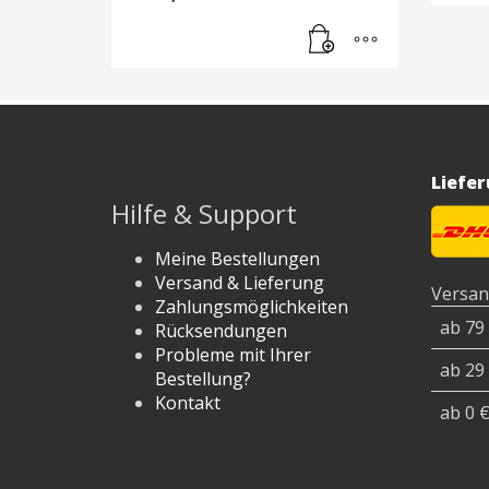
ermöglicht, Farbe und Plastiktyp
schnell zu ändern sowie Farben zu
mischen. An den Enden von
Radiatoren sind Fittings
angeordnet, die das Teflon-Rohr
mithalten.
Liefe
Hilfe & Support
Meine Bestellungen
Versand & Lieferung
Versan
Zahlungsmöglichkeiten
ab 79
Rücksendungen
Probleme mit Ihrer
ab 29
Bestellung?
Kontakt
ab 0 