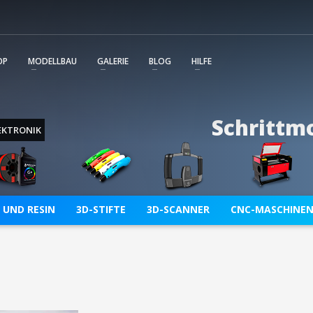
m wird unmittelbar mit Service Tickets unterstützt. Die
ent und Sie behalten immer den Überblick über alle von Ihn
OP
MODELLBAU
GALERIE
BLOG
HILFE
Schrittm
EKTRONIK
 UND RESIN
3D-STIFTE
3D-SCANNER
CNC-MASCHINE