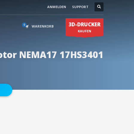
ANMELDEN
SUPPORT
Kontakt
0174 59500 75
×
3D-DRUCKER
en
0174 59500 85
WARENKORB
KAUFEN
otor NEMA17 17HS3401
info@3duss.de
N