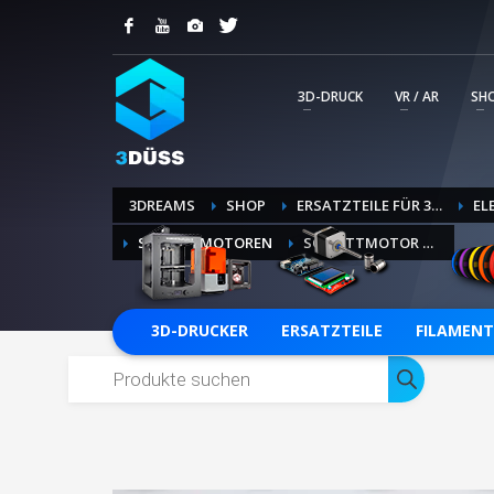
KUNDENSUPPORT
Ihre Kommunikation mit unserem Service Tea
professionelle Abwicklung wird so transpar
3D-DRUCK
VR / AR
SH
erstellten Tickets.
SUPPORT-TICKET ERSTELLEN
3DREAMS
SHOP
ERSATZTEILE FÜR 3D-DRUCKER
EL
SCHRITTMOTOREN
SCHRITTMOTOR NEMA17 17HS3401
3D-DRUCKER
ERSATZTEILE
FILAMENT
Products
search