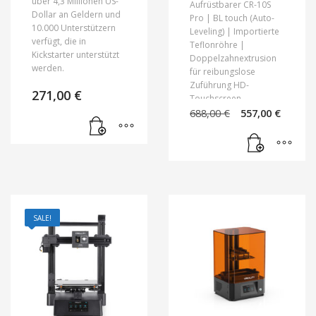
über 4,3 Millionen US-
Aufrüstbarer CR-10S
Dollar an Geldern und
Pro |
BL touch (Auto-
10.000 Unterstützern
Leveling) |
Importierte
verfügt, die in
Teflonröhre |
Kickstarter unterstützt
Doppelzahnextrusion
werden.
für reibungslose
Zuführung
HD-
271,00
€
Touchscreen.
Ursprünglic
Aktue
688,00
€
557,00
€
Preis
Preis
war:
ist:
688,00 €
557,00
SALE!