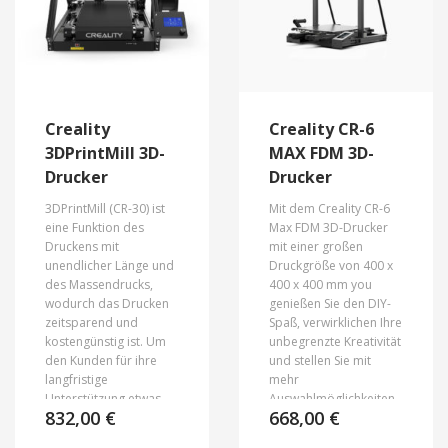
Creality
Creality CR-6
3DPrintMill 3D-
MAX FDM 3D-
Drucker
Drucker
3DPrintMill (CR-30) ist
Mit dem Creality CR-6
eine Funktion des
Max FDM 3D-Drucker
Druckens mit
mit einer großen
unendlicher Länge und
Druckgröße von 400 x
des Massendrucks,
400 x 400 mm you
wodurch das Drucken
genießen Sie den DIY-
zeitsparend und
Spaß, verwirklichen Ihre
kostengünstig ist.
Um
unbegrenzte Kreativität
den Kunden für ihre
und stellen Sie mit
langfristige
mehr
Unterstützung etwas
Auswahlmöglichkeiten
832,00
€
668,00
€
zurückzugeben,
zufrieden.
organisiert Creality die