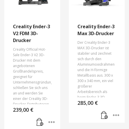
Creality Ender-3
Creality Ender-3
V2 FDM 3D-
Max 3D-Drucker
Drucker
Der Creality Ender-3
MAX 3D-Drucker ist
Creality Official Hot-
stabiler und zeichnet
Sale Ender-3 V2 3D-
sich durch den
Drucker mit dem
Aluminiumoxidrahmen
angebotenen
und die H-förmige
Großhandelspreis,
Metallbasis aus.
300 x
geeignet für
300 x 340 mm, ein viel
Unternehmensgründungen,
größerer
schließen Sie sich uns
Arbeitsbereich als
an und werden Sie
beim Ender-3 3D-
einer der Creality 3D-
285,00
€
Drucker.
Drucker-Distributoren
239,00
€
oder -Händler in
Übersee.