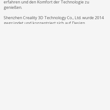
erfahren und den Komfort der Technologie zu
genießen.
Shenzhen Creality 3D Technology Co., Ltd. wurde 2014
gegründet und konzentriert sich auf Design,
Forschung, Produktion von 3D-Druckern und 3D-
Druckprodukten. Unser Forschungs- und
Entwicklungsteam besteht aus professionellen
Forschern und qualifizierten Ingenieuren und strebt
ständig nach kreativen Funktionen und einer
hervorragenden Benutzererfahrung. Die Forschungs-
und Entwicklungsinvestitionen des Unternehmens in
den 3D-Druck umfassen FDM / Harz-3D-Drucker, 3D-
Scanner, Filamente, Harz sowie 3D-gedruckte Drohnen
und Roboter, die die STEAM-Ausbildung unterstützen.
Die eigene Fabrik ist nach BSCI und ISO zertifiziert,
erstreckt sich über eine Fläche von 20.000
Quadratmetern und erreicht eine jährliche
Produktionskapazität von über 500.000 Einheiten.
Unsere Produkte sind alle nach CE-, FCC- und ROHS-