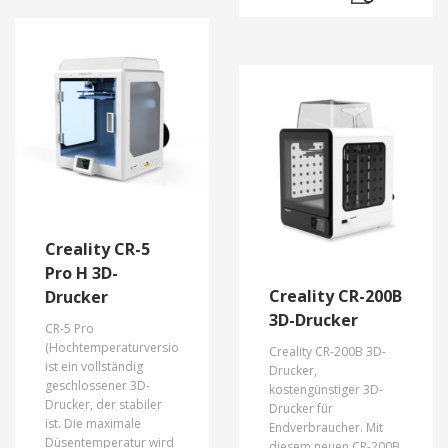
Creality CR-5
Pro H 3D-
Creality CR-200B
Drucker
3D-Drucker
CR-5 Pro
(Hochtemperaturversion)
Creality CR-200B 3D-
ist ein vollständig
Drucker,
geschlossener 3D-
kostengünstiger 3D-
Drucker, der stabiler
Drucker für
ist. Die maximale
Endverbraucher. Mit
Düsentemperatur wird
diesem neuen CR-200B