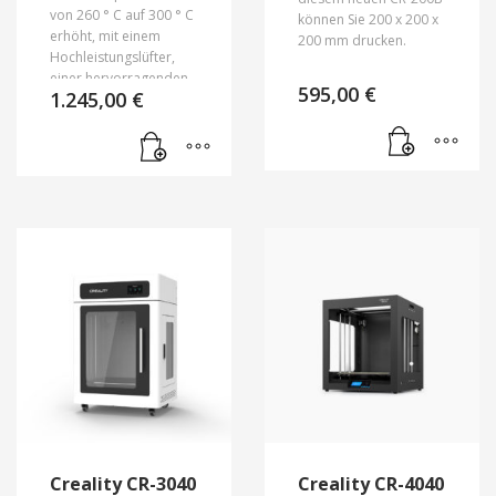
von 260 ° C auf 300 ° C
können Sie 200 x 200 x
erhöht, mit einem
200 mm drucken.
Hochleistungslüfter,
einer hervorragenden
595,00
€
1.245,00
€
Wärmeableitung und
einem reibungslosen
Extrudieren.
Creality CR-3040
Creality CR-4040