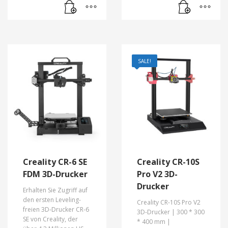
zweite Crowdfunding-
Kampagne auf der
Kickstarter-Plattform.
Für alle Kunden, um
unseren 3D-Drucker
zum niedrigsten Preis
SALE!
zu erhalten.
Creality CR-6 SE
Creality CR-10S
FDM 3D-Drucker
Pro V2 3D-
Drucker
Erhalten Sie Zugriff auf
den ersten Leveling-
Creality CR-10S Pro V2
freien 3D-Drucker CR-6
3D-Drucker |
300 * 300
SE von Creality, der
* 400 mm |