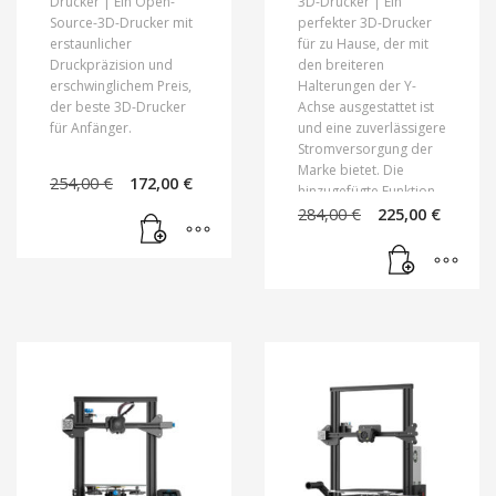
Drucker | Ein Open-
3D-Drucker |
Ein
Source-3D-Drucker mit
perfekter 3D-Drucker
erstaunlicher
für zu Hause, der mit
Druckpräzision und
den breiteren
erschwinglichem Preis,
Halterungen der Y-
der beste 3D-Drucker
Achse ausgestattet ist
für Anfänger.
und eine zuverlässigere
Stromversorgung der
Marke bietet.
Die
Ursprünglicher
Aktueller
254,00
€
172,00
€
hinzugefügte Funktion
Preis
Preis
Ursprünglic
Aktue
zum Schutz vor
284,00
€
225,00
€
war:
ist:
Preis
Preis
thermischem
254,00 €
172,00 €.
war:
ist:
Durchgehen sorgt für
284,00 €
225,00
eine sicherere
Arbeitsumgebung.