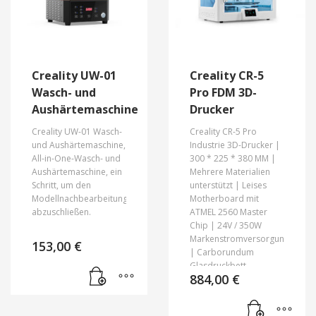
Creality UW-01
Creality CR-5
Wasch- und
Pro FDM 3D-
Aushärtemaschine
Drucker
Creality UW-01 Wasch-
Creality CR-5 Pro
und Aushärtemaschine,
Industrie 3D-Drucker |
All-in-One-Wasch- und
300 * 225 * 380 MM |
Aushärtemaschine, ein
Mehrere Materialien
Schritt, um den
unterstützt | Leises
Modellnachbearbeitungsprozess
Motherboard mit
abzuschließen.
ATMEL 2560 Master
Chip | 24V / 350W
Markenstromversorgung
153,00
€
| Carborundum
Glasdruckbett
884,00
€