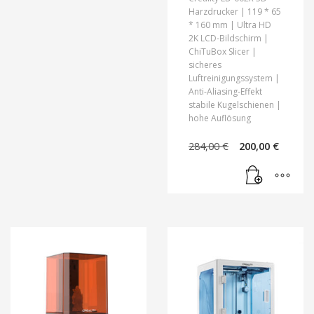
Harzdrucker | 119 * 65
* 160 mm | Ultra HD
2K LCD-Bildschirm |
ChiTuBox Slicer |
sicheres
Luftreinigungssystem |
Anti-Aliasing-Effekt
stabile Kugelschienen |
hohe Auflösung
Ursprünglic
Aktue
284,00
€
200,00
€
Preis
Preis
war:
ist:
284,00 €
200,00