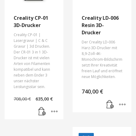
Creality CP-01
Creality LD-006
3D-Drucker
Resin 3D-
Drucker
Creality CP-01 |
Lasergravur |
C & C
Der Creality LD-006
Gravur |
3d Drucken.
Harz-3D-Drucker mit
Der CR-01 3 in 1 3D-
8,9-Zoll-4K-
Drucker ist mit vielen
Monochrom-Bildschirm
Arten von Filamenten
setzt Ihrer Kreativität
kompatibel und kann
freien Lauf und eröffnet
neben dem Ender 3
neue Möglichkeiten.
unser nächster
Leistungsstar sein.
740,00
€
Ursprünglicher
Aktueller
708,00
€
635,00
€
Preis
Preis
war:
ist:
708,00 €
635,00 €.