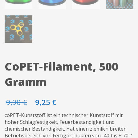
CoPET-Filament, 500
Gramm
Ursprünglicher
Aktueller
9,90
€
9,25
€
Preis
Preis
war:
ist:
coPET-Kunststoff ist ein technischer Kunststoff mit
9,90 €
9,25 €.
hoher Schlagfestigkeit, Feuerbeständigkeit und
chemischer Beständigkeit. Hat einen ziemlich breiten
Betriebsbereich von Fertigprodukten von -40 bis + 70 °