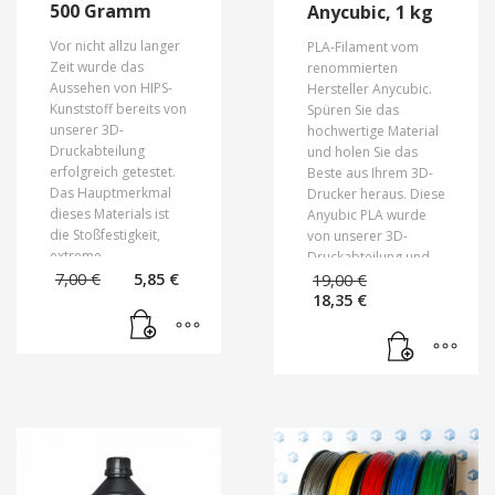
500 Gramm
Anycubic, 1 kg
Vor nicht allzu langer
PLA-Filament vom
Zeit wurde das
renommierten
Aussehen von HIPS-
Hersteller Anycubic.
Kunststoff bereits von
Spüren Sie das
unserer 3D-
hochwertige Material
Druckabteilung
und holen Sie das
erfolgreich getestet.
Beste aus Ihrem 3D-
Das Hauptmerkmal
Drucker heraus. Diese
dieses Materials ist
Anyubic PLA wurde
die Stoßfestigkeit,
von unserer 3D-
extreme
Druckabteilung und
Ursprünglicher
Aktueller
Ursprüngli
Temperaturen, eine
7,00
€
5,85
€
unseren Kunden
19,00
€
Preis
Preis
Aktueller
Preis
erhöhte elektrische
qualitätsgeprüft, die
18,35
€
war:
ist:
Preis
war:
Isolierung und eine
Wert auf
7,00 €
5,85 €.
ist:
19,00 €
deutlich geringere
Benutzerfreundlichkeit
18,35 €.
Feuchtigkeitsaufnahme.
und konstant hohe
Einfach zu bearbeiten
3D-Druckergebnisse
und
legen. Dieser
nachzubearbeiten –
Kunststoff ist ein
es kann leicht in
biologisch
Limonel aufgelöst
abbaubares
werden und eignet
umweltfreundliches