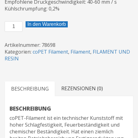
Empfohlene Druckgeschwindigkeit: 40-60 mm / s
Kühlschrumpfung: 0,2%
CoPET-
In den Warenkorb
Filament,
500
Gramm
Artikelnummer:
78698
Menge
Kategorien:
coPET Filament
,
Filament
,
FILAMENT UND
RESIN
REZENSIONEN (0)
BESCHREIBUNG
BESCHREIBUNG
coPET-Filament ist ein technischer Kunststoff mit
hoher Schlagfestigkeit, Feuerbeständigkeit und
chemischer Beständigkeit. Hat einen ziemlich