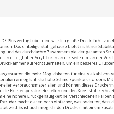
E Plus verfügt über eine wirklich große Druckfläche von 40
nnen. Das einteilige Stahlgehäuse bietet nicht nur Stabili
ung und das durchdachte Zusammenspiel der gesamten Struk
llen erfolgt über Acryl-Türen an der Seite und an der Vord
 Druckkammer aufrechtzuerhalten, um ein besseres Druckerg
ausgestattet, die mehr Möglichkeiten für eine Vielzahl von
terialien ermöglicht, die hohe Schmelzpunkte erfordern. Mit
sioneller Verbrauchsmaterialien und können dieses Druckerm
e die Heiztemperatur einstellen und den Kunststoff rechtze
eine höhere Druckgenauigkeit bei verschiedenen Farben zu
xtruder macht diesen noch einfacher, was bedeutet, dass d
et wird. Es ist auch möglich, den Drucker mit einem zusätz