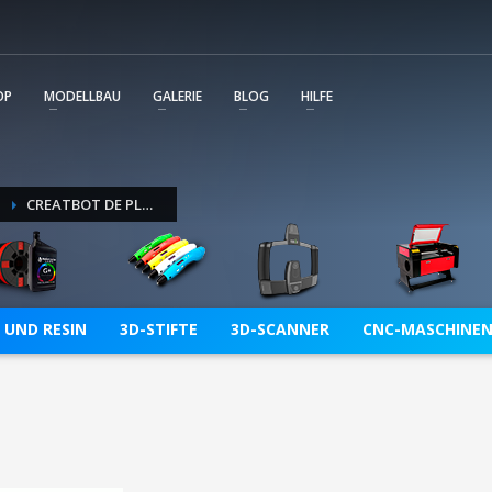
m wird unmittelbar mit Service Tickets unterstützt. Die
ent und Sie behalten immer den Überblick über alle von Ihn
OP
MODELLBAU
GALERIE
BLOG
HILFE
CREATBOT DE PLUS 3D
 UND RESIN
3D-STIFTE
3D-SCANNER
CNC-MASCHINE