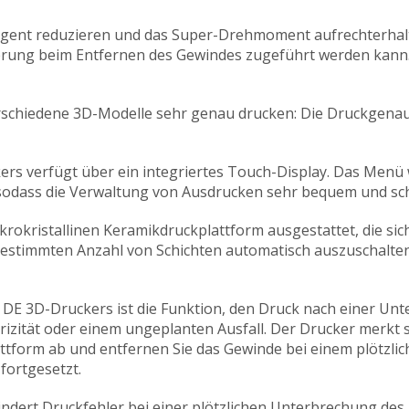
ligent reduzieren und das Super-Drehmoment aufrechterha
ung beim Entfernen des Gewindes zugeführt werden kann. 
rschiedene 3D-Modelle sehr genau drucken: Die Druckgena
rs verfügt über ein integriertes Touch-Display. Das Menü wi
 sodass die Verwaltung von Ausdrucken sehr bequem und schn
ikrokristallinen Keramikdruckplattform ausgestattet, die sic
bestimmten Anzahl von Schichten automatisch auszuschalten. 
 DE 3D-Druckers ist die Funktion, den Druck nach einer Unt
izität oder einem ungeplanten Ausfall. Der Drucker merkt s
attform ab und entfernen Sie das Gewinde bei einem plötzli
fortgesetzt.
indert Druckfehler bei einer plötzlichen Unterbrechung des 