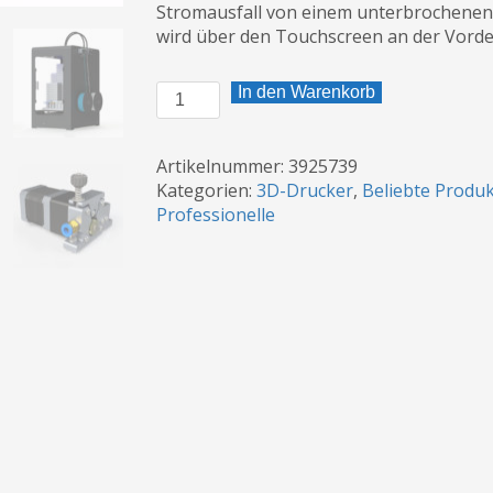
Stromausfall von einem unterbrochenen 
wird über den Touchscreen an der Vorder
CreatBot
In den Warenkorb
DE
Plus
3D
Artikelnummer:
3925739
Menge
Kategorien:
3D-Drucker
,
Beliebte Produ
Professionelle