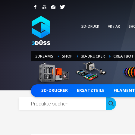
KUNDENSUPPORT
Ihre Kommunikation mit unserem Service Tea
professionelle Abwicklung wird so transpar
3D-DRUCK
VR / AR
SH
erstellten Tickets.
SUPPORT-TICKET ERSTELLEN
3DREAMS
SHOP
3D-DRUCKER
CREATBOT
3D-DRUCKER
ERSATZTEILE
FILAMENT
Products
search