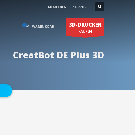
ANMELDEN
SUPPORT
Kontakt
0174 59500 75
×
3D-DRUCKER
en
0174 59500 85
WARENKORB
KAUFEN
CreatBot DE Plus 3D
info@3duss.de
N