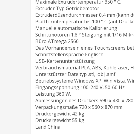
Maximale Extrudertemperatur 350 ° C.
Extruder Typ Getriebemotor
Extruderdüsendurchmesser 0,4 mm (kann du
Plattformtemperatur bis 100 ° С (auf Drucke
Manuelle automatische Kalibrierung
Schrittmotoren 1,8 ° Steigung mit 1/16 Mikr
Büro ATmega 2560
Das Vorhandensein eines Touchscreens beträ
Schnittstellensprache Englisch
USB-Kartenunterstützung
Verbrauchsmaterial PLA, ABS, Kohlefaser, Ho
Unterstützter Dateityp .stl, .obj .amf
Betriebssysteme Windows XP, Win Vista, Wi
Eingangsspannung 100-240 V, 50-60 Hz
Leistung 360 W.
Abmessungen des Druckers 590 x 430 x 78
Verpackungsmaße 720 x 560 x 870 mm
Druckergewicht 42 kg
Druckergewicht 55 kg
Land China