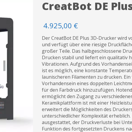
CreatBot DE Plu
4.925,00
€
Der CreatBot DE Plus 3D-Drucker wird v
und verfügt über eine riesige Druckfläc
großer Teile. Das halbgeschlossene Druc
Drucken stabil und liefert ein qualitati
Vibrationen. Aufgrund des Vorhandensei
ist es möglich, eine konstante Temperat
launischeren Filamenten zu drucken. Ein
Vorhandensein eines doppelten Leichtmet
für den Farbdruck hinzuzufügen. Hotend 
ermöglicht den Zugang zu verschiedenen
Keramikplattform ist mit einer Heizleist
erweitert die Möglichkeiten des Drucke
unterschiedlicher Komplexität erheblich
ausgestattet, der Druckverluste bei Unt
Funktion des fortgesetzten Druckens na