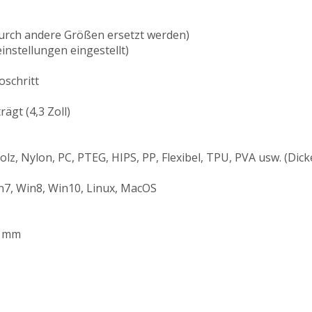
rch andere Größen ersetzt werden)
instellungen eingestellt)
oschritt
gt (4,3 Zoll)
lz, Nylon, PC, PTEG, HIPS, PP, Flexibel, TPU, PVA usw. (Dic
n7, Win8, Win10, Linux, MacOS
0 mm