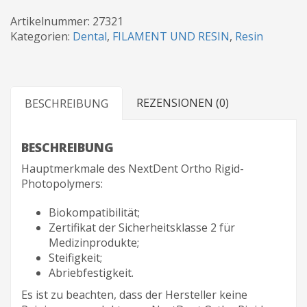
Rigid
Dental
Artikelnummer:
27321
Photopolymerharz
Kategorien:
Dental
,
FILAMENT UND RESIN
,
Resin
Menge
REZENSIONEN (0)
BESCHREIBUNG
BESCHREIBUNG
Hauptmerkmale des NextDent Ortho Rigid-
Photopolymers:
Biokompatibilität;
Zertifikat der Sicherheitsklasse 2 für
Medizinprodukte;
Steifigkeit;
Abriebfestigkeit.
Es ist zu beachten, dass der Hersteller keine