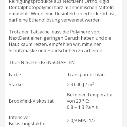
Reinigungsprodukte aus NextDent Ortho Rigid
Dentalphotopolymerharz mit chemischen Mitteln
empfiehlt. Wenn eine Desinfektion erforderlich ist,
darf eine Ethanollösung verwendet werden.
Trotz der Tatsache, dass die Polymere von
NextDent einen geringen Geruch haben und die
Haut kaum reizen, empfehlen wir, mit einer
Schutzmaske und Handschuhen zu arbeiten.
TECHNISCHE EIGENSCHAFTEN
Farbe
Transparent blau
2
Stärke
≥ 3.000 J / m
Bei einer Temperatur
Brookfield-Viskosität
von 23 ° C:
0,8 – 1,3 Pa * s
Intensiver
≥ 0,9 MPa 1/2
Belastungsfaktor