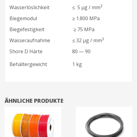
3
Wasserlöslichkeit
≤ 5 μg / mm
Biegemodul
≥ 1.800 MPa
Biegefestigkeit
≥ 75 MPa
3
Wasseraufnahme
≤ 32 μg / mm
Shore D Härte
80 — 90
Behältergewicht
1 kg
ÄHNLICHE PRODUKTE