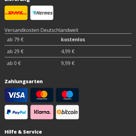
Innenbereich in
Kinderspielzeug;
Schulen und Büros.
medizinische Geräte,
Diese Art von
Sanitärprodukte,
Kunststoff ist weniger
Möbelstücke;
anspruchsvoll für die
Gemeinsame
Versandkosten Deutschlandweit
Ausstattung eines 3D-
Konsumgüter;
Druckers, es ist die
ab 79 €
Schreibwaren,
kostenlos
am einfachsten zu
Schreibtischzubehör
verwendende, für die
usw.
ab 29 €
4,99 €
er den Titel des
Königs des „Heim-3D-
ab 0 €
9,99 €
Drucks“ gewann.
Zahlungsarten
Hilfe & Service