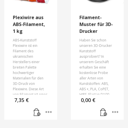
Plexiwire aus
Filament-
ABS-Filament,
Muster für 3D-
1 kg
Drucker
ABS-Kunststoff
Haben Sie schon
Plexiwire ist ein
unseren 3D-Drucker
Filament des
Kunststoff
ukrainischen
ausprobiert? In
Herstellers einer
unserem Geschäft
breiten Palette
erhalten Sie eine
hochwertiger
kostenlose Probe
Materialien für den
aller Arten von
3D-Druck von
Kunststoffen: ABS,
Plexiwire. Diese Art
ABS +, PLA, CoPET,
von Filament ist eines
HIPS, Elastan D100,
7,35
€
0,00
€
der häufigsten und
PLA Wanhao. Testen
kostengünstigsten
Sie die Qualität
Verbrauchsmaterialien
unseres Kunststoffs
für den FDM-Druck.
und kommen Sie zu
Dieser Kunststoff
uns zurück 🙂
besteht aus drei