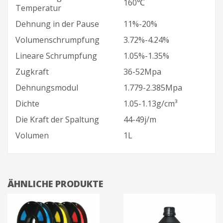
160℃
Temperatur
Dehnung in der Pause
11%-20%
Volumenschrumpfung
3.72%-4.24%
Lineare Schrumpfung
1.05%-1.35%
Zugkraft
36-52Mpa
Dehnungsmodul
1.779-2.385Mpa
Dichte
1.05-1.13g/cm³
Die Kraft der Spaltung
44-49j/m
Volumen
1L
ÄHNLICHE PRODUKTE