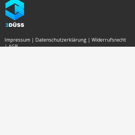
Impressum
|
Datenschutzerklärung
|
Widerrufsrecht
|
AGB
GET SOCIAL
3DÜSS © 3D-DRUCK in Düsseldorf MIT ZUSTELLUNG
NACH DEUTSCHLAND.
Modelle und Prototypen auf 3D-
Drucker in Köln
Architektonische Modelle von Häusern,
Gebäuden, Werken bestellen. VIRTUELLE REALITÄT
(VR) IN DEUTSCHLAND — ENTWICKLUNG VON VR-
SPIELEN UND ANWENDUNGEN in Berlin.