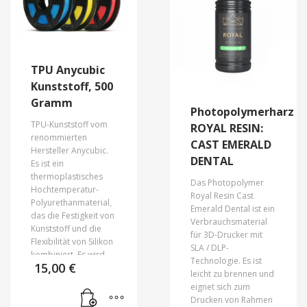
TPU Anycubic
Kunststoff, 500
Gramm
Photopolymerharz
TPU-Kunststoff vom
ROYAL RESIN:
renommierten
CAST EMERALD
Hersteller Anycubic.
DENTAL
Es ist ein
thermoplastisches
Das Photopolymer
Hochtemperatur-
Royal Resin Cast
Polyurethanmaterial,
Emerald Dental ist ein
das die Festigkeit von
Verbrauchsmaterial
Kunststoff und die
für 3D-Drucker mit
Flexibilität von Silikon
SLA / DLP-
kombiniert. Es wird
Technologie. Es ist
15,00
€
auf Basis von
leicht zu brennen und
aliphatischem
eignet sich zum
Isocyanat, Polyethern
Drucken von Rahmen
und Polyestern