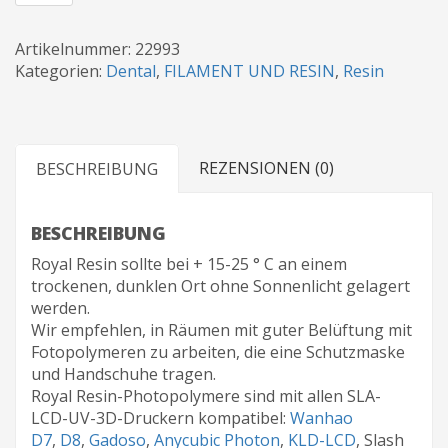
ROYAL
RESIN:
TPU
Artikelnummer:
22993
Menge
Kategorien:
Dental
,
FILAMENT UND RESIN
,
Resin
REZENSIONEN (0)
BESCHREIBUNG
BESCHREIBUNG
Royal Resin sollte bei + 15-25 ° C an einem
trockenen, dunklen Ort ohne Sonnenlicht gelagert
werden.
Wir empfehlen, in Räumen mit guter Belüftung mit
Fotopolymeren zu arbeiten, die eine Schutzmaske
und Handschuhe tragen.
Royal Resin-Photopolymere sind mit allen SLA-
LCD-UV-3D-Druckern kompatibel:
Wanhao
D7
,
D8
,
Gadoso
,
Anycubic Photon
,
KLD-LCD
, Slash