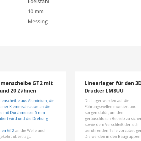
Edelstahl
10 mm
Messing
emenscheibe GT2 mit
Linearlager für den 3
 und 20 Zähnen
Drucker LM8UU
menscheibe aus Aluminium, die
Die Lager werden auf die
 einer Klemmschraube an die
Führungswellen montiert und
le mit Durchmesser 5 mm
sorgen dafür, um den
tiert wird und die Drehung
geräuschlosen Betrieb zu siche
m
sowie dem Verschleiß der sich
men GT2
an die Welle und
berührenden Teile vorzubeuge
ekehrt überträgt.
Die werden in den Baugruppen