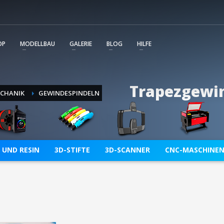
m wird unmittelbar mit Service Tickets unterstützt. Die
ent und Sie behalten immer den Überblick über alle von Ihn
OP
MODELLBAU
GALERIE
BLOG
HILFE
Trapezgewin
CHANIK
GEWINDESPINDELN
 UND RESIN
3D-STIFTE
3D-SCANNER
CNC-MASCHINE