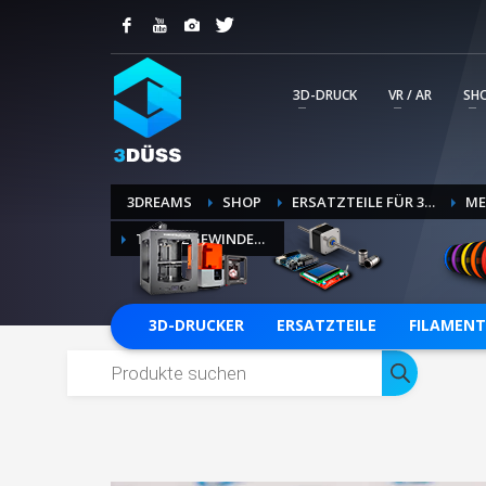
KUNDENSUPPORT
Ihre Kommunikation mit unserem Service Tea
professionelle Abwicklung wird so transpar
3D-DRUCK
VR / AR
SH
erstellten Tickets.
SUPPORT-TICKET ERSTELLEN
3DREAMS
SHOP
ERSATZTEILE FÜR 3D-DRUCKER
ME
TRAPEZGEWINDESPINDEL T8 * 8 MM X 300 MM
3D-DRUCKER
ERSATZTEILE
FILAMENT
Products
search