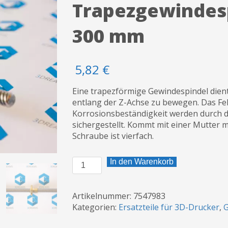
Trapezgewindesp
300 mm
5,82
€
Eine trapezförmige Gewindespindel dient
entlang der Z-Achse zu bewegen. Das Feh
Korrosionsbeständigkeit werden durch di
sichergestellt. Kommt mit einer Mutter 
Schraube ist vierfach.
Trapezgewindespindel
In den Warenkorb
T8
*
8
Artikelnummer:
7547983
mm
Kategorien:
Ersatzteile für 3D-Drucker
,
G
x