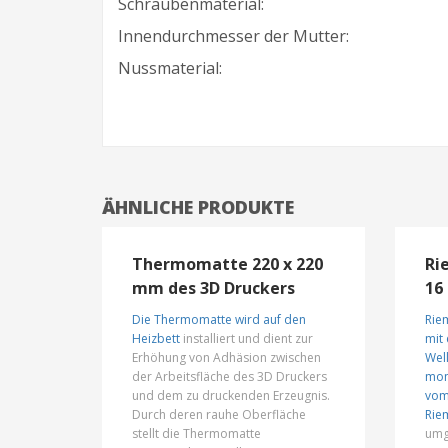
Schraubenmaterial:
Innendurchmesser der Mutter:
Nussmaterial:
ÄHNLICHE PRODUKTE
Thermomatte 220 х 220
Ri
mm des 3D Druckers
16
Die Thermomatte wird auf den
Rie
Heizbett
installiert und dient zur
mit
Erhöhung von Adhäsion zwischen
Wel
der Arbeitsfläche des 3D Druckers
mon
und dem zu druckenden Erzeugnis.
vo
Durch deren rauhe Oberfläche
Rie
stellt die Thermomatte
umg