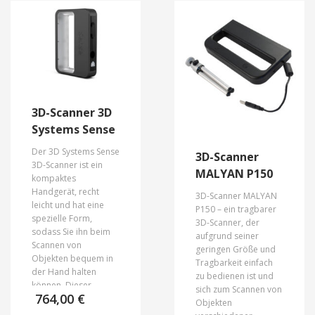
3D-Scanner 3D
Systems Sense
Der 3D Systems Sense
3D-Scanner
3D-Scanner ist ein
MALYAN P150
kompaktes
Handgerät, recht
3D-Scanner MALYAN
leicht und hat eine
P150 – ein tragbarer
spezielle Form,
3D-Scanner, der
sodass Sie ihn beim
aufgrund seiner
Scannen von
geringen Größe und
Objekten bequem in
Tragbarkeit einfach
der Hand halten
zu bedienen ist und
können. Dieser
sich zum Scannen von
764,00
€
Scanner ist
Objekten
hauptsächlich für das