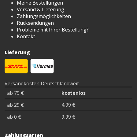
Meine Bestellungen
Dieses Modell ist
Versand & Lieferung
recht kompakt und
Zahlungsmöglichkeiten
leicht, was es tragbar
und für den Besitzer
Rücksendungen
mobil macht.
Probleme mit Ihrer Bestellung?
Kontakt
Lieferung
Versandkosten Deutschlandweit
ab 79 €
kostenlos
ab 29 €
4,99 €
ab 0 €
9,99 €
Zahlungsarten