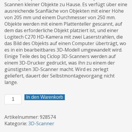
Scannen kleiner Objekte zu Hause. Es verfügt über eine
ausreichende Scanfläche von Objekten mit einer Höhe
von 205 mm und einem Durchmesser von 250 mm.
Objekte werden mit einem Plattenteller gescannt, auf
dem das erforderliche Objekt platziert ist, und einer
Logitech C270 HD-Kamera mit zwei Laserstrahlen, die
das Bild des Objekts auf einen Computer überträgt, wo
es in ein bearbeitbares 3D-Modell umgewandelt wird.
Einige Teile des bq Ciclop 3D-Scanners werden auf
einem 3D-Drucker gedruckt, was ihn zu einem der
günstigsten 3D-Scanner macht. Wird es zerlegt
geliefert, dauert der Selbstmontagevorgang nicht
lange.
3D-
In den Warenkorb
Scanner
bq
Ciclop
Artikelnummer:
928574
Menge
Kategorie:
3D-Scanner