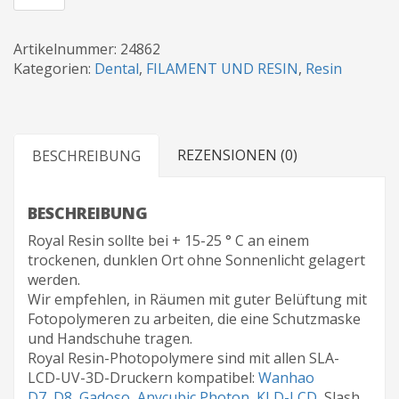
ROYAL
RESIN:
CAST
Artikelnummer:
24862
EMERALD
Kategorien:
Dental
,
FILAMENT UND RESIN
,
Resin
JEWELLERY
Menge
REZENSIONEN (0)
BESCHREIBUNG
BESCHREIBUNG
Royal Resin sollte bei + 15-25 ° C an einem
trockenen, dunklen Ort ohne Sonnenlicht gelagert
werden.
Wir empfehlen, in Räumen mit guter Belüftung mit
Fotopolymeren zu arbeiten, die eine Schutzmaske
und Handschuhe tragen.
Royal Resin-Photopolymere sind mit allen SLA-
LCD-UV-3D-Druckern kompatibel:
Wanhao
D7
,
D8
,
Gadoso
,
Anycubic Photon
,
KLD-LCD
, Slash