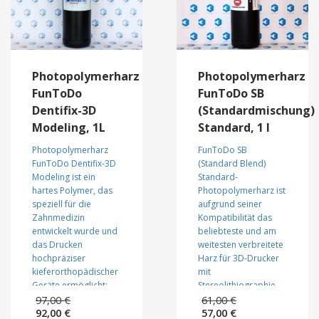
Photopolymerharz
Photopolymerharz
FunToDo
FunToDo SB
Dentifix-3D
(Standardmischung)
Modeling, 1L
Standard, 1 l
Photopolymerharz
FunToDo SB
FunToDo Dentifix-3D
(Standard Blend)
Modeling ist ein
Standard-
hartes Polymer, das
Photopolymerharz ist
speziell für die
aufgrund seiner
Zahnmedizin
Kompatibilität das
entwickelt wurde und
beliebteste und am
das Drucken
weitesten verbreitete
hochpräziser
Harz für 3D-Drucker
kieferorthopädischer
mit
Geräte ermöglicht:
Stereolithiographie
Ursprünglicher
Ursprüngli
Brücken, Kronen,
(DLP) -Technologie.
97,00
€
61,00
€
Aktueller
Preis
Aktueller
Preis
Aligner, chirurgische
92,00
€
Dieses ausreichend
57,00
€