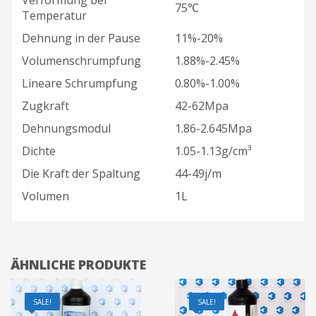
Verformung bei
75℃
Temperatur
Dehnung in der Pause
11%-20%
Volumenschrumpfung
1.88%-2.45%
Lineare Schrumpfung
0.80%-1.00%
Zugkraft
42-62Mpa
Dehnungsmodul
1.86-2.645Mpa
Dichte
1.05-1.13g/cm³
Die Kraft der Spaltung
44-49j/m
Volumen
1L
ÄHNLICHE PRODUKTE
SALE!
SALE!