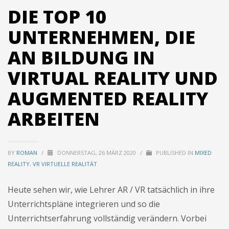
DIE TOP 10
UNTERNEHMEN, DIE
info@3duss.de
AN BILDUNG IN
VIRTUAL REALITY UND
AUGMENTED REALITY
ARBEITEN
BY
ROMAN
/
DONNERSTAG, 26 MÄRZ 2020
/
PUBLISHED IN
MIXED
REALITY
,
VR VIRTUELLE REALITÄT
Heute sehen wir, wie Lehrer AR / VR tatsächlich in ihre
Unterrichtspläne integrieren und so die
Unterrichtserfahrung vollständig verändern. Vorbei